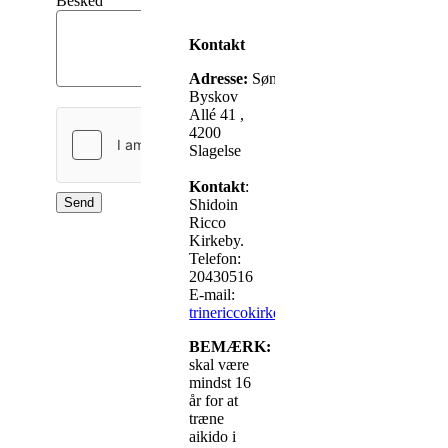
Besked
Kontakt
Adresse:
Søndermarkshallen,
Byskov
Allé 41 ,
4200
Slagelse
Kontakt
:
Send
Shidoin
Ricco
Kirkeby.
Telefon:
20430516
E-mail:
trinericcokirkeby@gmail.com
BEMÆRK:
Du
skal være
mindst 16
år for at
træne
aikido i